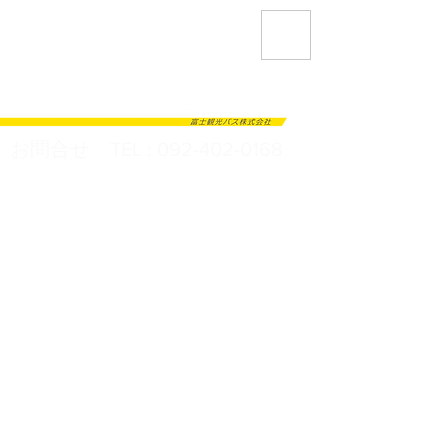
福岡・九州一円の観光バス（貸切バス）
なら黄色いバスの富士観光バスFUJIBUS
にお任せ
お問合せ TEL :
092-402-0168