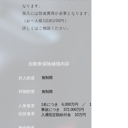
なります。
加入には別途費用が必要となります。
（お一人様1日約200円）
詳しくはご相談ください。
自動車保険補償内容
無制限
対人賠償
対物賠償
無制限
1名につき 6,000万円 ／ 1
人身傷害
・
事故につき 372,000万円
自損傷害
入通院定額給付金 10万円
無保険車